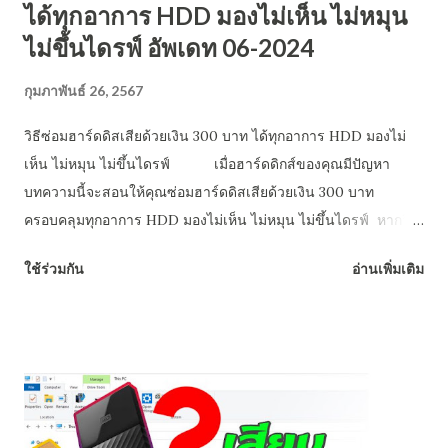
ได้ทุกอาการ HDD มองไม่เห็น ไม่หมุน
ไม่ขึ้นไดรฟ์ อัพเดท 06-2024
กุมภาพันธ์ 26, 2567
วิธีซ่อมฮาร์ดดิสเสียด้วยเงิน 300 บาท ได้ทุกอาการ HDD มองไม่
เห็น ไม่หมุน ไม่ขึ้นไดรฟ์ เมื่อฮาร์ดดิกส์ของคุณมีปัญหา
บทความนี้จะสอนให้คุณซ่อมฮาร์ดดิสเสียด้วยเงิน 300 บาท
ครอบคลุมทุกอาการ HDD มองไม่เห็น ไม่หมุน ไม่ขึ้นไดรฟ์ หากวิธี
ที่เราแนะนำไม่ได้ผล เราได้จัดอันดับ 5 ศูนย์กู้ข้อมูลที่ดีที่สุดในไทย
ใช้ร่วมกัน
อ่านเพิ่มเติม
มาให้คุณแล้ว (เงินซื้อไม่ได้ทุกอย่าง แต่เกือบทุกอย่างแก้ปัญหาได้
ด้วยเงิน) อาการเสีย 1 ลบผิด ฟอร์แมตผิด ลงวินโดวส์ทับ
ความผิดพลาดเล็กๆ แต่ถึงกับเครียด ที่แก้ไขเองได้ง่ายๆ แน่นอนว่า
เว็บไซต์โปรแกรมกู้ข้อมูล.com ได้รวบรวมโปรแกรมกู้ข้อมูลที่ดีที่สุด
ในโลกมาให้คุณใช้งานแล้ว หรือ ถ้าคุณไม่รู้จะเลือกใช้ตัวไหน และ
เป็นมือใหม่ที่ไม่ค่อยเก่งไอทีแล้ว ลองใช้โปรแกรม Recuva
หมายเหตุ โปรดระมัดระวัง และอ่านคำแนะนำของซอฟแวร์กู้คืน