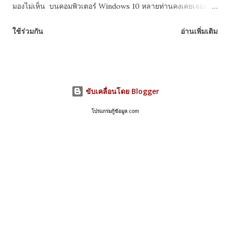
มองไม่เห็น บนคอมพิวเตอร์ Windows 10 หลายท่านคงเคยเจอมา
แล้ว และวิธีการแก้ก็ไม่ได้ตายตัวแค่วิธีเดียวด้วย ซึ่งใครที่กำลังเจอ
ใช้ร่วมกัน
อ่านเพิ่มเติม
ปัญหาเสียบ Harddisk หรือ Flashdrive ผ่านทางช่อง USB แล้วก
ลับขึ้นฟ้องว่าไม่ทำงาน หรือเงียบไป จะแก้ปัญหานี้อย่างไร ทาง
เว็บไซต์ Makeuseof ก็ได้เผยขั้นตอนตรวจสอบและแก้ปัญหาดังนี้
วิธีแก้ฮาร์ดดิสก์หรือแฟลซไดรว์ มองไม่เห็น บน Windows 10 1.
ขับเคลื่อนโดย Blogger
ตรวจสอบ Drive ใน Disk Management 1.2 เมื่อพบหน้าต่าง
Computer Management คลิกที่ –> Disk Management ในเมนู
โปรแกรมกู้ข้อมูล.com
ด้านซ้าย ตามหมายเลข (1) จากนั้นดูตรงกรอบด้านล่างขวาจะมี
รายการของ USB ไดร์ฟ หรือ External Hard disk ที่เราเสียบ
เข้าไปในเครื่อง ตามหมายเลข (2) ถ้าเห็นแบบนี้ แสดงว่าเจอไดร์ฟที่
เราเสียบเข้าไปแล้วแต่ยังไม่แสดงเท่านั้นเอง ถ้าไม่เจอแสดงว่าเป็น
ที่สาเหตุอื่น ให้ลองแก้ปัญหาอื่นๆ ดู หรือข้ามบทความนี้ไปได้เลย 1.3
คลิกขวาที...