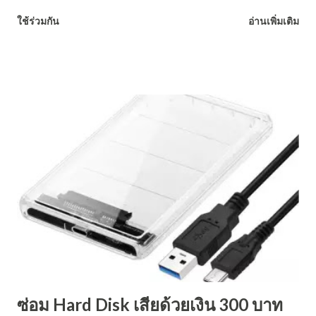
เพื่อหวังดึงข้อมูลกลับคืน แต่ช่างคอมก็ส่ายหน้า ฝ่ายไอทีในบริษัทก็
ใช้ร่วมกัน
อ่านเพิ่มเติม
ส่ายหัว โปรแกรม data recovery ที่เค้าว่าดีก็กู้ไม่ได้ ทุกสิ่งเหมือน
ว่าจะหมดหวัง และ ต้องเริ่มทำงานใหม่ทั้งหมด แต่อย่างไรก็ตาม
เทคโนโลยีการกู้ข้อมูลชั้นสูงในห้องคลีนรูมมาตรฐาน ISO และ
เครื่องมือแก้ไขสภาพแผ่นจานแม่เหล็กการกู้ข้อมูล จากฮาร์ดดิกสที่มี
ปัญสามารถทำได้ หากทำโดยผู้เชียวชาญ อย่าลังเลที่จะใช้บริการ
เพื่อกู้ข้อมูลสำคัญกลับคืน ศูนย์กู้ข้อมูล อันดับ 1 ATL Data
Recovery "ถ้าเรากู้ข้อมูลไม่ได้ ก็ไม่มีใครกู้ได้ ไม่ต้องหาให้เหนื่อย"
ความคุ้มค่า 10/10 , ความรวดเร็ว 9/10 , โอกาสสำเร็จ 10/10
คะแนนรีวิวในโซเชี่ยล 378 รีวิว "ได้รับรีวิว 5 ดาว 314 รีวิว" ทุน
จดทะเบียน 10 ล้านบาท ที่ตั้งสำนักงาน อาคาร Exchange Tower
ชั้น 29 จุดรับส่งสาขาย่อย อาคาร The ...
ซ่อม Hard Disk เสียด้วยเงิน 300 บาท