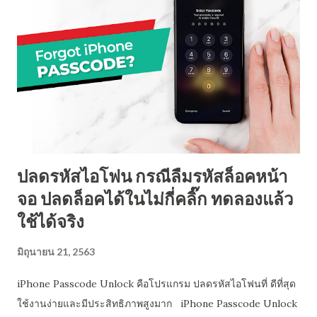
และ ปลอดภัยสำหรับการติดตั้งบนคอมพิวเตอร์ของคุณ เกี่ยวกับกา
รนําทางภายในโปรแกรม dr.fone ยังปลอดภัยที่จะใช้ ตัวอย่างเช่น
โมดูลการกู้คืนข้อมูลออกจากอุปกรณ์ของคุณ (หรือข้อมูลสํารอง
iTunes) ก่อน จากนั้นจะแสดงไฟล์ที่พบทั้งหมด หลังจากนั้นผู้ใช้มี
ตัวเลือกในการแยกข้อมูลนั้นไปยังโฟลเดอร์ PC หรือ Mac โ...
ปลดรหัสไอโฟน กรณีลืมรหัสล็อคหน้า
จอ ปลดล็อคได้ในไม่กี่คลิ๊ก ทดลองแล้ว
ใช้ได้จริง
มิถุนายน 21, 2563
iPhone Passcode Unlock คือโปรแกรม ปลดรหัสไอโฟนที่ ดีที่สุด
ใช้งานง่ายและมีประสิทธิภาพสูงมาก iPhone Passcode Unlock