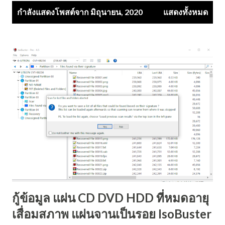
บ
กำลังแสดงโพสต์จาก มิถุนายน, 2020
แสดงทั้งหมด
ท
ค
ว
า
ม
กู้ข้อมูล แผ่น CD DVD HDD ที่หมดอายุ
เสื่อมสภาพ แผ่นจานเป็นรอย IsoBuster