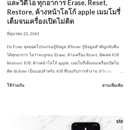
และวิดีโอ ทุกอาการ Erase, Reset,
Restore, ค้างหน้าโลโก้ apple เมมโมรี่
เต็มจนเครื่องเปิดไม่ติด
มิถุนายน 22, 2563
Dr.Fone สุดยอดโปรแกรมกู้ข้อมูล iPhone กู้ข้อมูลสำคัญกลับคืน
ได้ทุกอาการ ไม่ว่าจะถูกลบ Erase, ล้างเครื่อง Reset, อัพเดท IOS
Restore IOS, ค้างหน้าโลโก้ apple, เมมโมรี่เต็มจนเครื่องเปิดไม่
ติด dr.fone เป็นแอปสําหรับ iOS ที่รองรับการทำงาน iPhone และ
iPad สำหรับการกู้คืนข้อมูลที่หายไปและจัดการไฟล์ที่เก็บไว้ใน
ใช้ร่วมกัน
อ่านเพิ่มเติม
อุปกรณ์ โปรแกรมได้รับการพัฒนาโดย Wondershare และชื่อ
เดิมการกู้คืนข้อมูลสําหรับ iTunes dr.fone ได้รับผ่านจํานวนของ
การปรับปรุงที่สําคัญ รุ่นล่าสุดมีความสามารถในการสํารองข้อมูล
และเรียกข้อมูลจาก iPhone, iPad เพียงโปรแกรมเดียวที่ทำได้
dr.fone ปลอดภัยแค่ไหน? เราทดสอบทั้ง dr.fone Toolkit สําหรับ
iOS บน Window และ Mac ของเรา โปรแกรมปราศจากไวรัส